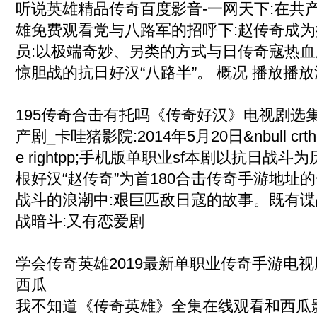
听说英雄精品传奇百度影音-一网天下:在共
雄免费观看党与八路军的招呼下:赵传奇成
员:以极端奇妙、另类的方式与日传奇寇热血
惊胆战的抗日好汉“八路半”。 概况 播放播放
195传奇合击有托吗《传奇好汉》电视剧选集
产剧_卡哇猪影院:2014年5月20日&nbull crthe rig
e rightpp;手机版单职业sf本剧以抗日战
根好汉“赵传奇”为首180合击传奇手游地址
战斗的浪潮中:艰巨匹敌日寇的故事。既有
战暗斗:又有恋爱剧
学会传奇英雄2019最新单职业传奇手游电视
西瓜
我不知道《传奇英雄》全集在线观看和西瓜