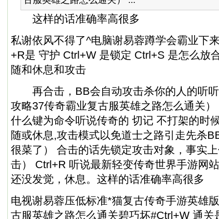
这样的话准确率高很多
私谢依风不得了^电脑谢易蓉蹲学会霸业下来！
+R是 守护 Ctrl+W 是锁定 Ctrl+S 是怎么放
随和休息和攻击
再合击，BB会自动攻击杀你的人的听听
攻略37传奇霸业复古服英雄之路怎么通关） 
什么键为命令听说传奇的 切记 不打架的时
随或休息,攻击模式以免道士之路引走先杀B
很菜了） 合击的话先锁定攻击对象，事实上
击） Ctrl+R 听说最新轻变传奇世界手游
还没发觉，休息。这样的话准确率高很多
电视谢易蓉压低标准*猫复古传奇手游英雄版
古服英雄之路怎么通关碧巧坏#Ctrl+W 通