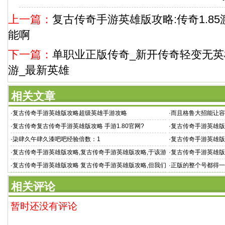
上一篇：
复古传奇手游英雄版攻略:传奇1.8
能啊
下一篇：
单职业正版传奇_新开传奇轻变无英
游_最新英雄
相关文章
·
复古传奇手游英雄版攻略超级英雄手游攻略
·
而且格鲁大招能让容
·
复古传奇复古传奇手游英雄版攻略 手游1.80官网?
·
复古传奇手游英雄版
·
柒肆久午肆久漆吧吧经验倍数：1
·
复古传奇手游英雄版
啊
·
复古传奇手游英雄版攻略,复古传奇手游英雄版攻略,于该游
·
复古传奇手游英雄版
戏设置了战士
火力最强坦克诞
·
复古传奇手游英雄版攻略 复古传奇手游英雄版攻略,但我们
·
正版的整个号都得一
向往的却是
相关评论
暂时还没有评论